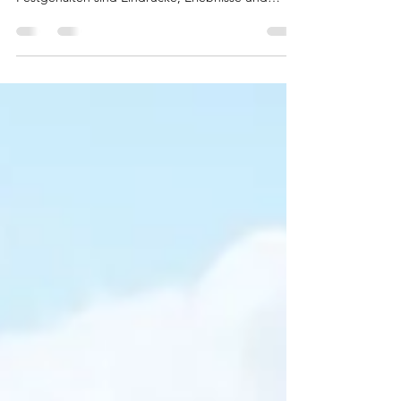
In diesem Tagebuch geben unsere Fluglehrer und
Schüler einen Einblick in das Sion Lager 2026.
Festgehalten sind Eindrücke, Erlebnisse und
besondere Momente, ergänzt mit Bildern. Viel
Freude beim Durchstöbern :)