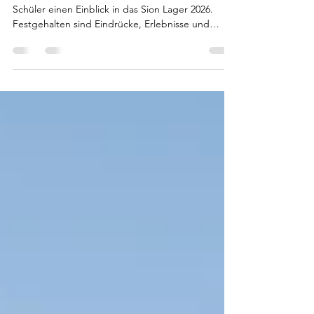
In diesem Tagebuch geben unsere Fluglehrer und
Schüler einen Einblick in das Sion Lager 2026.
Festgehalten sind Eindrücke, Erlebnisse und
besondere Momente, ergänzt mit Bildern. Viel
Freude beim Durchstöbern :)