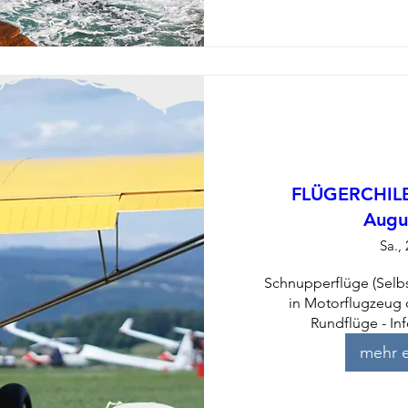
FLÜGERCHILBI
Augu
Sa.,
Schnupperflüge (Selbst
in Motorflugzeug 
Rundflüge - In
mehr e