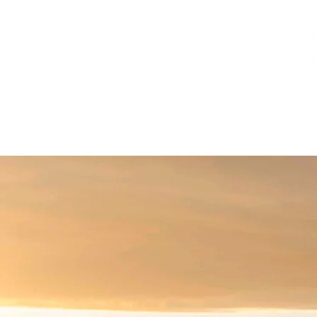
Verein
Flugschule
Passagierfl