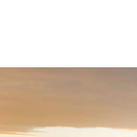
üge
Events
Flotte
Veranstaltungskalender
Rund um d