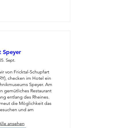
t Speyer
05. Sept.
r von Fricktal-Schupfart 
RY), checken im Hotel ein 
chnikmuseums Speyer. Am 
n gemütliches Restaurant 
ng entlang des Rheines. 
neut die Möglichkeit das 
esuchen und am
Alle ansehen