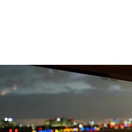
Verein
Flugschule
Passagierfl