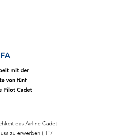
SFA
beit mit der
te von fünf
e Pilot Cadet
chkeit das Airline Cadet
uss zu erwerben (HF/