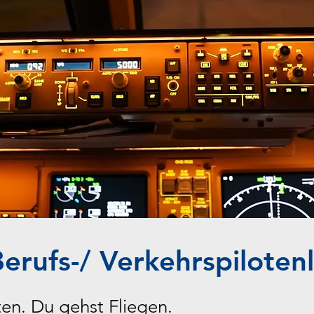
erufs-/ Verkehrspiloten
en. Du gehst Fliegen.