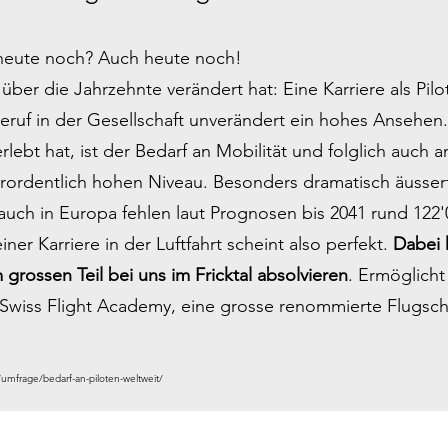
h heute noch? Auch heute noch!
ber die Jahrzehnte verändert hat: Eine Karriere als Pilot
Beruf in der Gesellschaft unverändert ein hohes Ansehen. 
rlebt hat, ist der Bedarf an Mobilität und folglich auch a
erordentlich hohen Niveau. Besonders dramatisch äussert
auch in Europa fehlen laut Prognosen bis 2041 rund 122'0
iner Karriere in der Luftfahrt scheint also perfekt.
Dabei 
grossen Teil bei uns im Fricktal absolvieren
. Ermöglicht
Swiss Flight Academy
, eine grosse renommierte
Flugsch
4/umfrage/bedarf-an-piloten-weltweit/