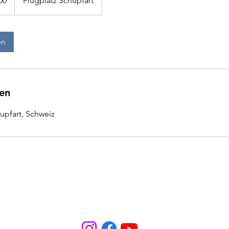
00
Flugplatz Schupfart
en
en
upfart, Schweiz
Öffn
Telefon: +41 (0) 62 871 22 22
(Zei
sekretariat@mfgf.ch
Mon