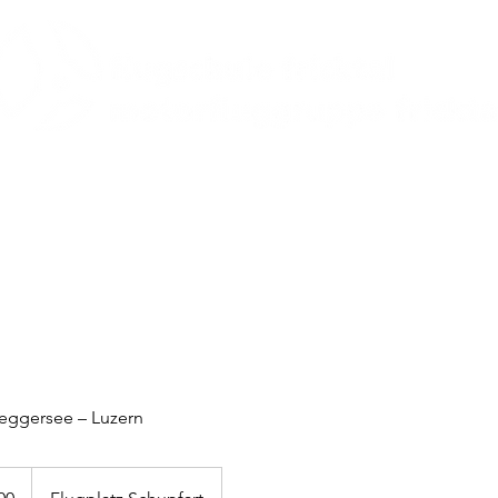
üge
Events
Flotte
Veranstaltungskalender
Rund um d
deggersee – Luzern