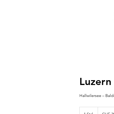
Verein
Flugschule
Passagierfl
Luzern
Hallwilersee – Bal
300
Schweizer