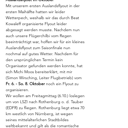
Mit unserem ersten Auslandsflyout in der 
ersten Maihälfte hatten wir leider 
Wetterpech, weshalb wir das durch Beat 
Kowaleff organisierte Flyout leider 
abgesagt werden musste. Nachdem nun 
auch unsere Flügerchilbi vom Regen 
beeinträchtigt war, hoffen wir für ein kleines 
Auslandsflyout zum Saisonfinale nun 
nochmal auf gutes Wetter. Nachdem für 
den ursprünglichen Termin kein 
Organisator gefunden werden konnte, hat 
sich Michi Moos bereiterklärt, mit mir 
(Simon Wirsching, Leiter Flugbetrieb) vom 
Fr. 6. - So. 8. Oktober 
noch ein Flyout zu 
organisieren. 
Wir wollen am Freitagmittag (6.10.) loslegen 
um von LSZI nach Rothenburg o. d. Tauber 
(EDFR) zu fliegen. Rothenburg liegt etwa 70 
km westlich von Nürnberg, ist wegen 
seines mittelalterlichen Stadtbildes 
weltbekannt und gilt als die romantische 