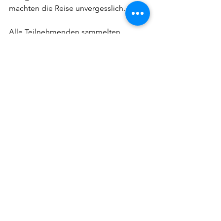
machten die Reise unvergesslich. 
Alle Teilnehmenden sammelten 
wertvolle Flugerfahrungen und freuen 
sich bereits auf das nächste Abenteuer.
Alle ansehen
Aktuelle Beiträge